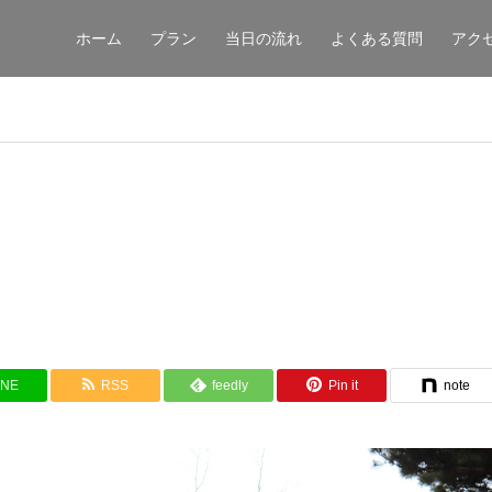
ホーム
プラン
当日の流れ
よくある質問
アク
INE
RSS
feedly
Pin it
note