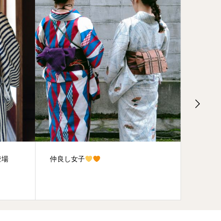
登場
仲良し女子
長町武