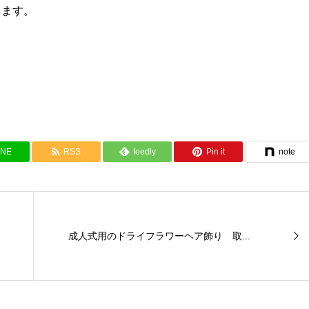
ります。
INE
RSS
feedly
Pin it
note
成人式用のドライフラワーヘア飾り 取...