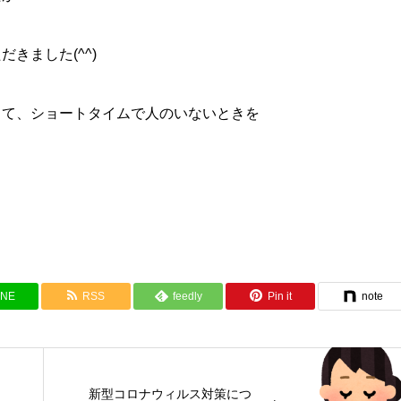
きました(^^)
して、ショートタイムで人のいないときを
INE
RSS
feedly
Pin it
note
新型コロナウィルス対策につ