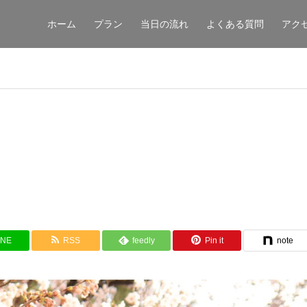
ホーム
プラン
当日の流れ
よくある質問
アク
INE
RSS
feedly
Pin it
note