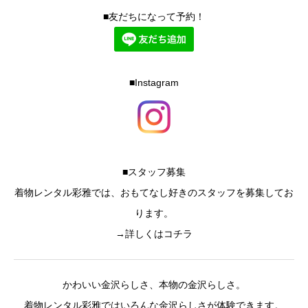
■友だちになって予約！
■Instagram
■スタッフ募集
着物レンタル彩雅では、おもてなし好きのスタッフを募集してお
ります。
→
詳しくはコチラ
かわいい金沢らしさ、本物の金沢らしさ。
着物レンタル彩雅ではいろんな金沢らしさが体験できます。