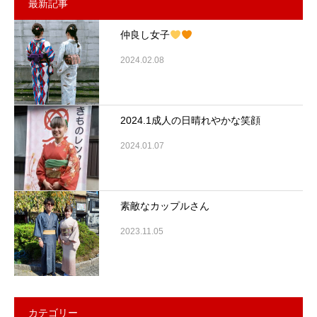
最新記事
仲良し女子
2024.02.08
2024.1成人の日晴れやかな笑顔
2024.01.07
素敵なカップルさん
2023.11.05
カテゴリー